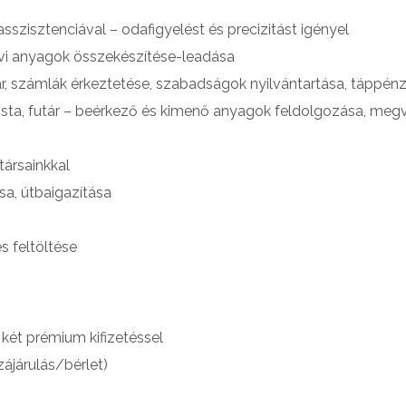
sszisztenciával – odafigyelést és precizitást igényel
avi anyagok összekészítése-leadása
tár, számlák érkeztetése, szabadságok nyilvántartása, táppén
sta, futár – beérkező és kimenő anyagok feldolgozása, megvál
társainkkal
a, útbaigazítása
s feltöltése
 két prémium kifizetéssel
járulás/bérlet)