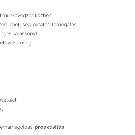
yél munkavégzés közben
ési lehetőség, oktatási támogatás
céges karácsony)
zett vezetőség
asztalat
at
blémamegoldás,
proaktivitás