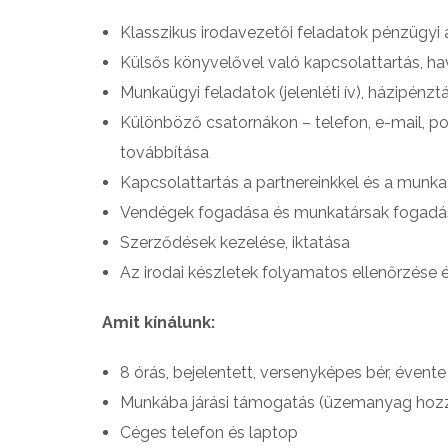
Klasszikus irodavezetői feladatok pénzügyi a
Külsős könyvelővel való kapcsolattartás, h
Munkaügyi feladatok (jelenléti ív), házipénz
Különböző csatornákon – telefon, e-mail, po
továbbítása
Kapcsolattartás a partnereinkkel és a munka
Vendégek fogadása és munkatársak fogadás
Szerződések kezelése, iktatása
Az irodai készletek folyamatos ellenőrzése é
Amit kínálunk:
8 órás, bejelentett, versenyképes bér, évente
Munkába járási támogatás (üzemanyag hozzá
Céges telefon és laptop