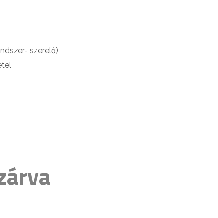
ndszer- szerelő)
étel
zárva