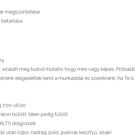
égek megszüntetése
 betartása
ny
, ezalatt meg tudod mutatni, hogy mire vagy képes. Próbaidő 
etnénk elégedettek lenni a munkáddal és szeretnénk, ha Te is 
 7:00-16:00
áron hűtött, télen pedig fűtött
HILTI) dolgozunk
ő után (cipő, nadrág, póló, pulóver, kesztyű, sisak)