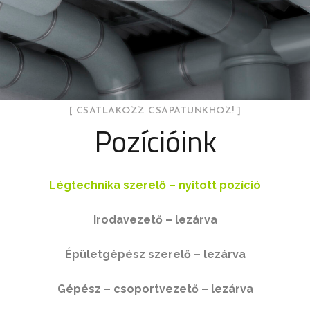
[ CSATLAKOZZ CSAPATUNKHOZ! ]
Pozícióink
Légtechnika szerelő – nyitott pozíció
Irodavezető – lezárva
Épületgépész szerelő – lezárva
Gépész – csoportvezető – lezárva