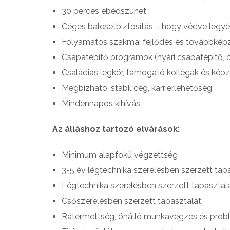
30 perces ebédszünet
Céges balesetbiztosítás – hogy védve leg
Folyamatos szakmai fejlődés és továbbképz
Csapatépítő programok (nyári csapatépítő, 
Családias légkör, támogató kollégák és kép
Megbízható, stabil cég, karrierlehetőség
Mindennapos kihívás
Az álláshoz tartozó elvárások:
Minimum alapfokú végzettség
3-5 év légtechnika szerelésben szerzett tap
Légtechnika szerelésben szerzett tapasztal
Csőszerelésben szerzett tapasztalat
Rátermettség, önálló munkavégzés és pro