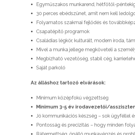
Egyműszakos munkarend, hétfőtől-péntekig
30 perces ebédszünet, amit nem kell ledol
Folyamatos szakmai fejlődés és továbbképz
Csapatépítő programok
Családias légkör, kulturált, modern iroda, t
Mivel a munka jellege megköveteli a személy
Megbízható vezetőség, stabil cég, karrierle
Saját parkoló
Az álláshoz tartozó elvárások:
Minimum középfokú végzettség
Minimum 3-5 év irodavezetői/assziszten
Jó kommunikációs készség – sok ügyféllel é
Pontosság és precizitás – hogy minden foly
Rátermettség, önálló munkavégzés és pro