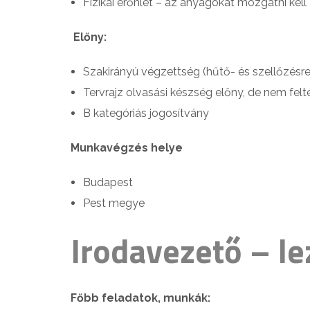
Fizikai erőnlét – az anyagokat mozgatni kell
Előny:
Szakirányú végzettség (hűtő- és szellőzésre
Tervrajz olvasási készség előny, de nem felt
B kategóriás jogosítvány
Munkavégzés helye
Budapest
Pest megye
Irodavezető – le
Főbb feladatok, munkák: