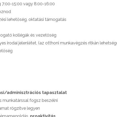
 7:00-15:00 vagy 8:00-16:00
goznod
ési lehetőség, oktatási támogatás
ámogató kollégák és vezetőség
es irodai jelenlétet, (az otthoni munkavégzés ritkán lehetsé
hetőség
si/adminisztrációs tapasztalat
s munkatárssal fogsz beszélni
amat rögzítve legyen
blémamegoldás,
proaktivitás