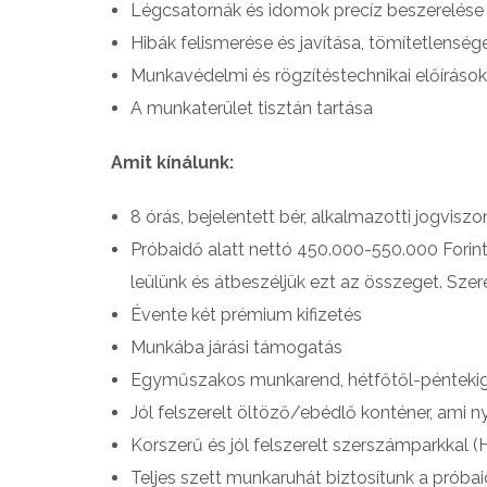
Légcsatornák és idomok precíz beszerelése
Hibák felismerése és javítása, tömítetlens
Munkavédelmi és rögzítéstechnikai előírások
A munkaterület tisztán tartása
Amit kínálunk:
8 órás, bejelentett bér, alkalmazotti jogviszo
Próbaidő alatt nettó 450.000-550.000 Forint
leülünk és átbeszéljük ezt az összeget. Szer
Évente két prémium kifizetés
Munkába járási támogatás
Egyműszakos munkarend, hétfőtől-péntekig
Jól felszerelt öltöző/ebédlő konténer, ami ny
Korszerű és jól felszerelt szerszámparkkal (
Teljes szett munkaruhát biztosítunk a próbaid